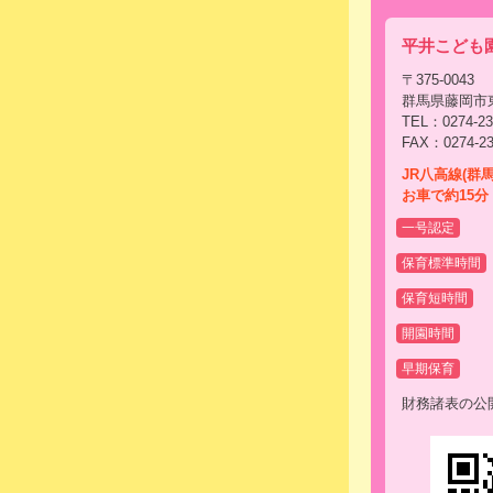
平井こども
〒375-0043
群馬県藤岡市東
TEL：0274-23
FAX：0274-23
JR八高線(群
お車で約15分
一号認定
保育標準時間
保育短時間
開園時間
早期保育
財務諸表の公