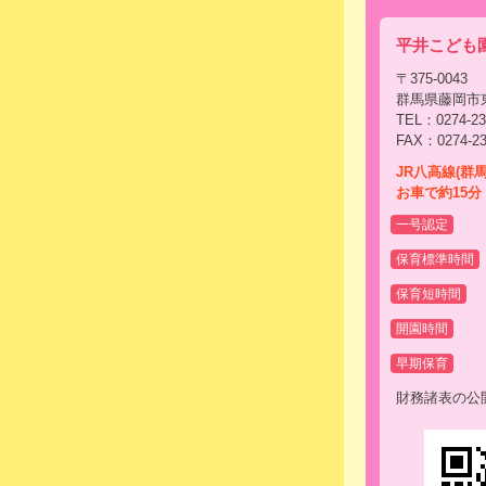
平井こども
〒375-0043
群馬県藤岡市東
TEL：0274-23
FAX：0274-23
JR八高線(群
お車で約15分
一号認定
保育標準時間
保育短時間
開園時間
早期保育
財務諸表の公