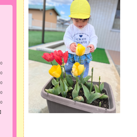
00
00
00
00
00
】